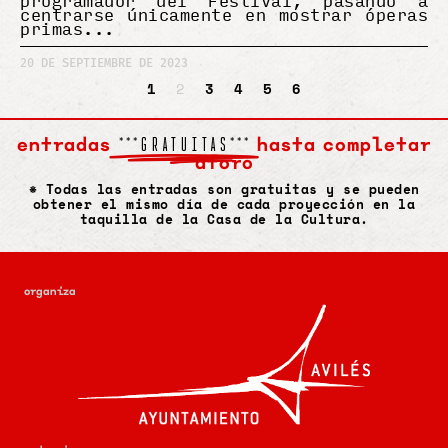
programador del Festival, pasando a
centrarse únicamente en mostrar óperas
primas
20 DE SEPTIEMBRE DE 2023
1
2
3
4
5
6
entradas
hasta completar
***GRATUITAS***
aforo
* Todas las entradas son gratuitas y se pueden
obtener el mismo día de cada proyección en la
taquilla de la Casa de la Cultura.
organiza