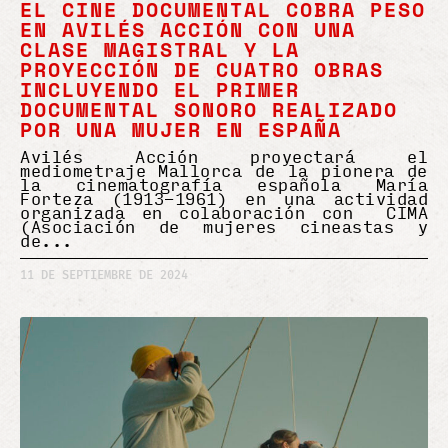
EL CINE DOCUMENTAL COBRA PESO
EN AVILÉS ACCIÓN CON UNA
CLASE MAGISTRAL Y LA
PROYECCIÓN DE CUATRO OBRAS
INCLUYENDO EL PRIMER
DOCUMENTAL SONORO REALIZADO
POR UNA MUJER EN ESPAÑA
Avilés Acción proyectará el
mediometraje Mallorca de la pionera de
la cinematografía española María
Forteza (1913-1961) en una actividad
organizada en colaboración con CIMA
(Asociación de mujeres cineastas y
de
11 DE SEPTIEMBRE DE 2024