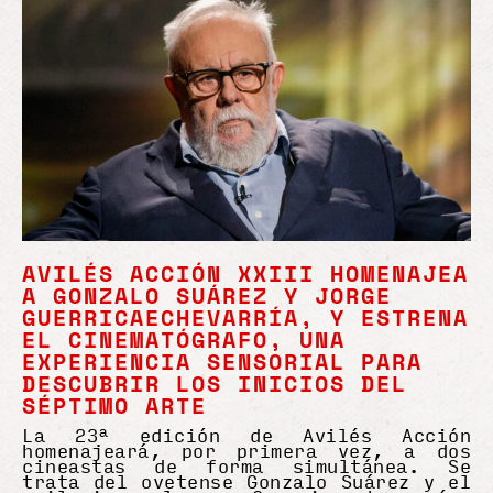
AVILÉS ACCIÓN XXIII HOMENAJEA
A GONZALO SUÁREZ Y JORGE
GUERRICAECHEVARRÍA, Y ESTRENA
EL CINEMATÓGRAFO, UNA
EXPERIENCIA SENSORIAL PARA
DESCUBRIR LOS INICIOS DEL
SÉPTIMO ARTE
La 23ª edición de Avilés Acción
homenajeará, por primera vez, a dos
cineastas de forma simultánea. Se
trata del ovetense Gonzalo Suárez y el