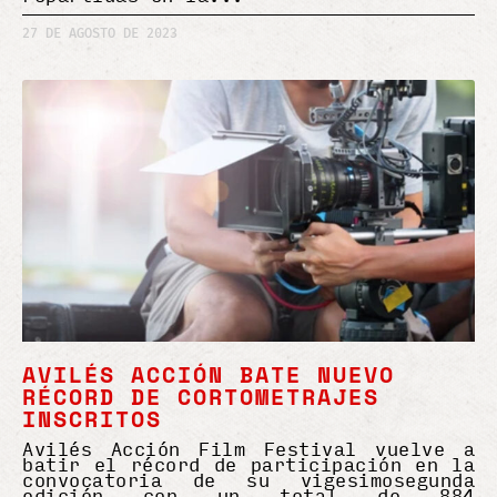
27 DE AGOSTO DE 2023
AVILÉS ACCIÓN BATE NUEVO
RÉCORD DE CORTOMETRAJES
INSCRITOS
Avilés Acción Film Festival vuelve a
batir el récord de participación en la
convocatoria de su vigesimosegunda
edición con un total de 884