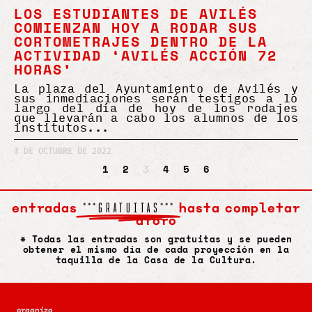
LOS ESTUDIANTES DE AVILÉS
COMIENZAN HOY A RODAR SUS
CORTOMETRAJES DENTRO DE LA
ACTIVIDAD ‘AVILÉS ACCIÓN 72
HORAS’
La plaza del Ayuntamiento de Avilés y
sus inmediaciones serán testigos a lo
largo del día de hoy de los rodajes
que llevarán a cabo los alumnos de los
institutos
3 DE OCTUBRE DE 2022
1
2
3
4
5
6
entradas
hasta completar
***GRATUITAS***
aforo
* Todas las entradas son gratuitas y se pueden
obtener el mismo día de cada proyección en la
taquilla de la Casa de la Cultura.
organiza