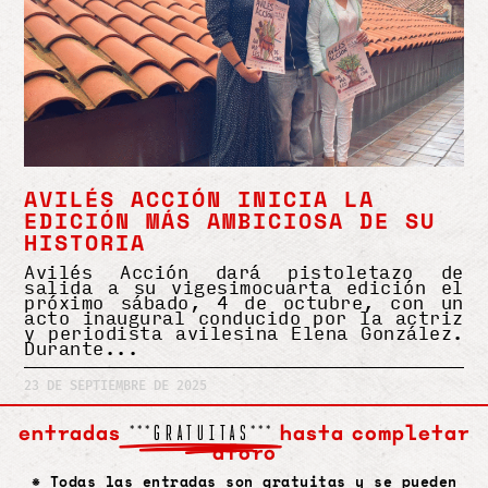
AVILÉS ACCIÓN INICIA LA
EDICIÓN MÁS AMBICIOSA DE SU
HISTORIA
Avilés Acción dará pistoletazo de
salida a su vigesimocuarta edición el
próximo sábado, 4 de octubre, con un
acto inaugural conducido por la actriz
y periodista avilesina Elena González.
Durante
23 DE SEPTIEMBRE DE 2025
entradas
hasta completar
***GRATUITAS***
aforo
* Todas las entradas son gratuitas y se pueden