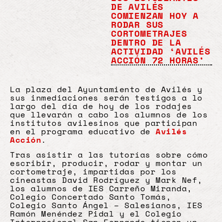
DE AVILÉS
COMIENZAN HOY A
RODAR SUS
CORTOMETRAJES
DENTRO DE LA
ACTIVIDAD ‘AVILÉS
ACCIÓN 72 HORAS’
La plaza del Ayuntamiento de Avilés y
sus inmediaciones serán testigos a lo
largo del día de hoy de los rodajes
que llevarán a cabo los alumnos de los
institutos avilesinos que participan
en el programa educativo de
Avilés
Acción
.
Tras asistir a las tutorías sobre cómo
escribir, producir, rodar y montar un
cortometraje, impartidas por los
cineastas David Rodríguez y Mark Nef,
los alumnos de IES Carreño Miranda,
Colegio Concertado Santo Tomás,
Colegio Santo Ángel – Salesianos, IES
Ramón Menéndez Pidal y el Colegio
Internacional San Fernando tienen un