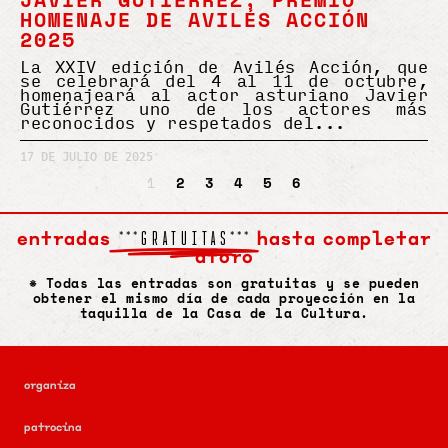
HOMENAJE DE AVILÉS ACCIÓN
2025
La XXIV edición de Avilés Acción, que
se celebrará del 4 al 11 de octubre,
homenajeará al actor asturiano Javier
Gutiérrez uno de los actores más
reconocidos y respetados del
17 DE JULIO DE 2025
1
2
3
4
5
6
entradas
hasta completar
***GRATUITAS***
aforo
* Todas las entradas son gratuitas y se pueden
obtener el mismo día de cada proyección en la
taquilla de la Casa de la Cultura.
organiza
patrocina