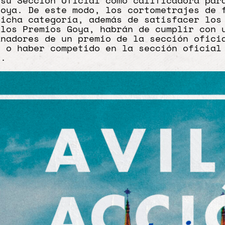
 su Sección Oficial como calificadora par
Goya. De este modo, los cortometrajes de 
dicha categoría, además de satisfacer los
 los Premios Goya, habrán de cumplir con 
anadores de un premio de la sección ofici
s o haber competido en la sección oficial
es.