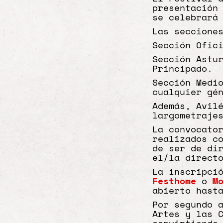
presentación
se celebrará
Las seccione
Sección Ofic
Sección Astu
Principado.
Sección Medi
cualquier gé
Además, Avil
largometraje
La convocato
realizados c
de ser de di
el/la direct
La inscripci
Festhome
o
M
abierto hast
Por segundo 
Artes y las 