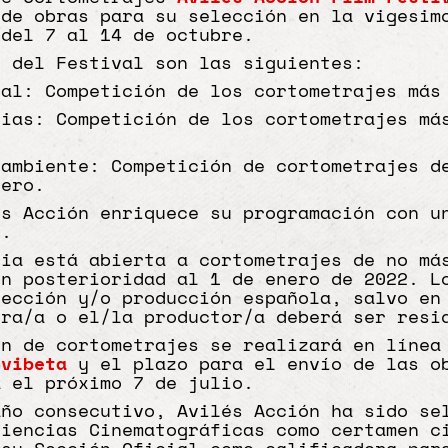
 de obras para su selección en la vigesim
 del 7 al 14 de octubre.
s del Festival son las siguientes:
ial: Competición de los cortometrajes más
rias: Competición de los cortometrajes má
oambiente: Competición de cortometrajes d
nero.
és Acción enriquece su programación con u
s.
ria está abierta a cortometrajes de no má
on posterioridad al 1 de enero de 2022. L
rección y/o producción española, salvo en
ora/a o el/la productor/a deberá ser resi
ón de cortometrajes se realizará en línea
ovibeta
y el plazo para el envío de las ob
a el próximo 7 de julio.
año consecutivo, Avilés Acción ha sido se
Ciencias Cinematográficas como certamen c