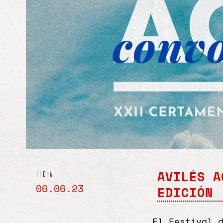
AVILÉS A
fecha
06.06.23
EDICIÓN
El Festival 